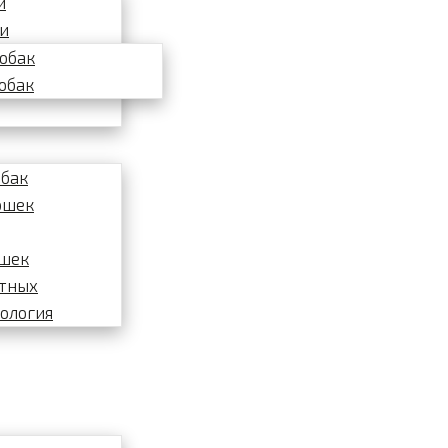
и
ки
собак
обак
обак
ошек
ошек
отных
ология