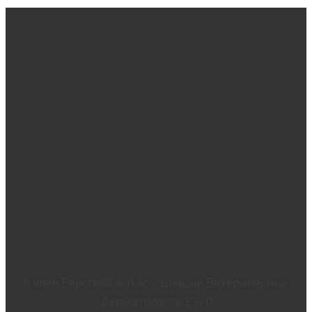
Я член Европейской Ассоциации Ветеринарных
Дерматологов ESVD